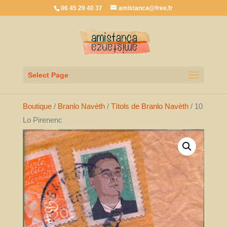
06 45 29 40 37
amistanca@free.fr
Select Page
Boutique
/
Branlo Navèth
/
Títols de Branlo Navèth
/ 10
Lo Pirenenc