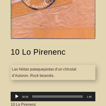
10 Lo Pirenenc
Las hèitas pataquejantas d’un chicolat
d’Auloron.
Rock
bearnés.
Lector
00:00
1:48
àudio
10 Lo Pirenenc