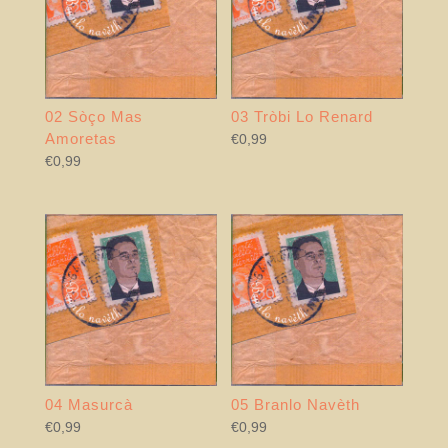
02 Sòço Mas
03 Tròbi Lo Renard
Amoretas
€
0,99
€
0,99
04 Masurcà
05 Branlo Navèth
€
0,99
€
0,99