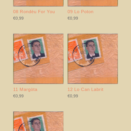
08 Rondèu For You
09 Lo Poton
€
0,99
€
0,99
11 Margòta
12 Lo Can Labrit
€
0,99
€
0,99