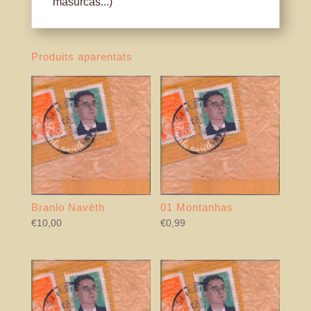
masurcas...)
Produits aparentats
Branlo Navèth
01 Montanhas
€
10,00
€
0,99