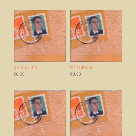
06 Murilhò
07 Hilhòta
€
0,99
€
0,99