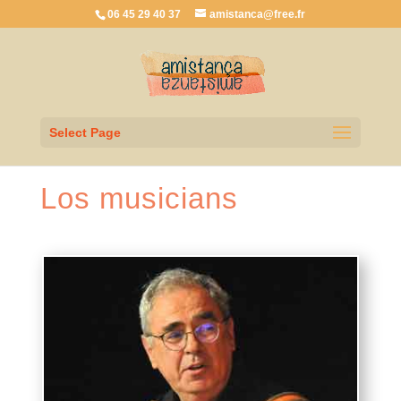
06 45 29 40 37
amistanca@free.fr
Select Page
Los musicians