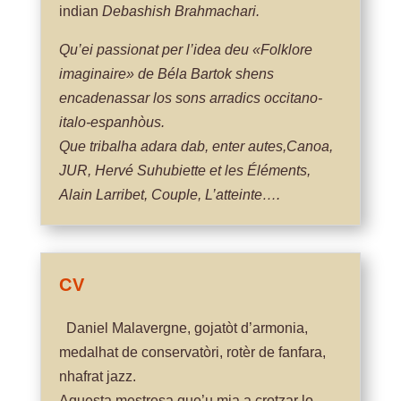
indian
Debashish Brahmachari.
Qu’ei passionat per l’idea deu «Folklore
imaginaire» de Béla Bartok shens
encadenassar los sons arradics occitano-
italo-espanhòus.
Que tribalha adara dab, enter autes,Canoa,
JUR, Hervé Suhubiette et les Éléments,
Alain Larribet, Couple, L’atteinte….
CV
Daniel Malavergne, gojatòt d’armonia,
medalhat de conservatòri, rotèr de fanfara,
nhafrat jazz.
Aquesta mestresa que’u mia a crotzar lo