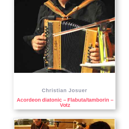
Christian Josuer
Acordeon diatonic – Flabuta/tamborin –
Votz