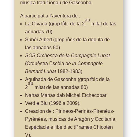
musica tradicionau de Gasconha.
A participat a l’aventura de :
au
La Civada (grop fòlc de la 2
mitat de las
annadas 70)
Subèr Albert (grop ròck de la debuta de
las annadas 80)
SOS Orchestra de la Compagnie Lubat
(Orquèstra Escòla
de la
Compagnie
Bernard Lubat
1982-1983)
Agulhada de Gasconha (grop fòlc de la
au
2
mitat de las annadas 80)
Nahas Mahas dab Michel Etchecopar
Verd e Blu (1996 a 2009).
Creacion de : Pirineos-Perinés-Pirenèus-
Pyrénées, musicas de Aragón y Occitania.
Espèctacle e libe disc (Prames Chicotèn
V).