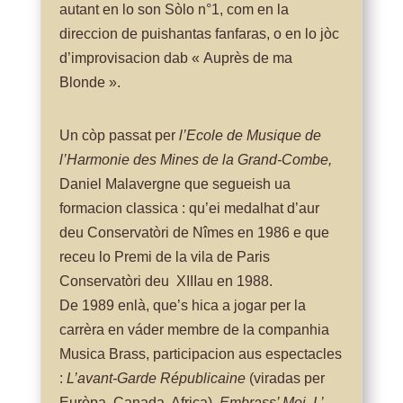
autant en lo son Sòlo n°1, com en la
direccion de puishantas fanfaras, o en lo jòc
d’improvisacion dab « Auprès de ma
Blonde ».
Un còp passat per
l’Ecole de Musique de
l’Harmonie des Mines de la Grand-Combe,
Daniel Malavergne que segueish ua
formacion classica : qu’ei medalhat d’aur
deu Conservatòri de Nîmes en 1986 e que
receu lo Premi de la vila de Paris
Conservatòri deu XIIIau en 1988.
De 1989 enlà, que’s hica a jogar per la
carrèra en váder membre de la companhia
Musica Brass, participacion aus espectacles
:
L’avant-Garde Républicaine
(viradas per
Euròpa, Canada, Africa),
Embrass’ Moi, L’