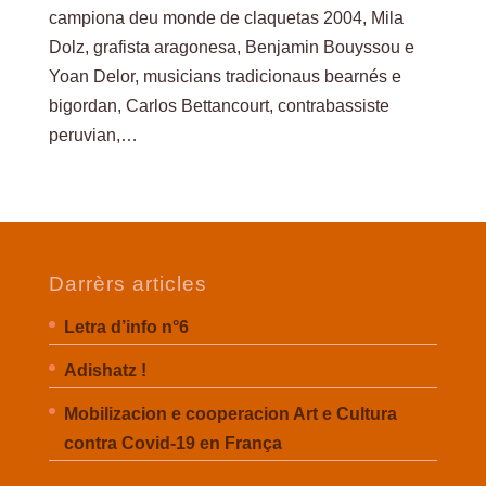
campiona deu monde de claquetas 2004, Mila
Dolz, grafista aragonesa, Benjamin Bouyssou e
Yoan Delor, musicians tradicionaus bearnés e
bigordan, Carlos Bettancourt, contrabassiste
peruvian,…
Darrèrs articles
Letra d’info n°6
Adishatz !
Mobilizacion e cooperacion Art e Cultura
contra Covid-19 en França