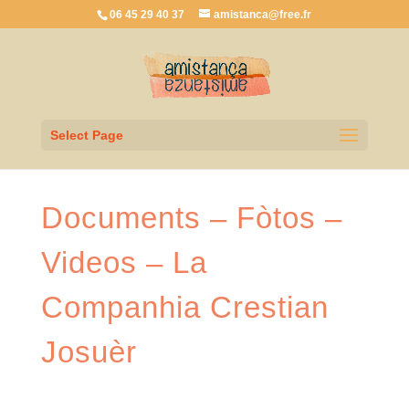
06 45 29 40 37
amistanca@free.fr
Select Page
Documents – Fòtos –
Videos – La
Companhia Crestian
Josuèr