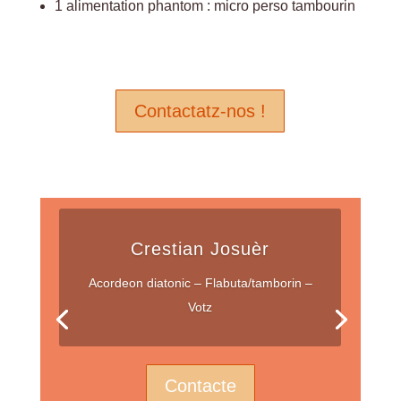
1 alimentation phantom : micro perso tambourin
Contactatz-nos !
Crestian Josuèr
Acordeon diatonic – Flabuta/tamborin –
Votz
Contacte