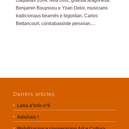
claquetas 2004, Mila Dolz, grafista aragonesa,
Benjamin Bouyssou e Yoan Delor, musicians
tradicionaus bearnés e bigordan, Carlos
Bettancourt, contrabassiste peruvian,…
Darrèrs articles
Letra d’info n°6
Adishatz !
Mobilizacion e cooperacion Art e Cultura