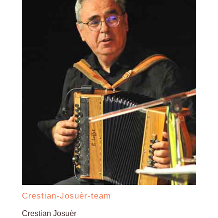
Crestian-Josuèr-team
Crestian Josuèr