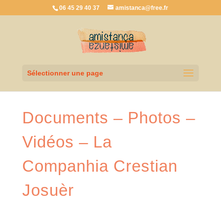
06 45 29 40 37
amistanca@free.fr
Sélectionner une page
Documents – Photos –
Vidéos – La
Companhia Crestian
Josuèr