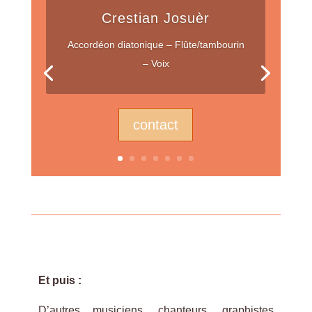
Crestian Josuèr
Accordéon diatonique – Flûte/tambourin
– Voix
contact
Et puis :
D’autres musiciens, chanteurs, graphistes