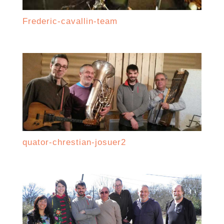
Frederic-cavallin-team
quator-chrestian-josuer2