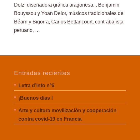
Dolz, diseñadora gráfica aragonesa. , Benjamin
Bouyssou y Yoan Delor, músicos tradicionales de
Béarn y Bigorra, Carlos Bettancourt, contrabajista
peruano, …
Entradas recientes
Letra d’info n°6
¡Buenos dias !
Arte y cultura movilización y cooperación
contra covid-19 en Francia