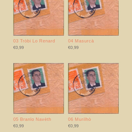
03 Tròbi Lo Renard
04 Masurcà
€
0,99
€
0,99
05 Branlo Navèth
06 Murilhò
€
0,99
€
0,99