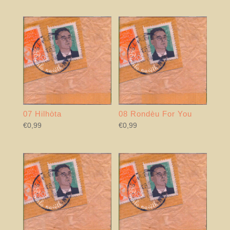
07 Hilhòta
08 Rondèu For You
€
0,99
€
0,99