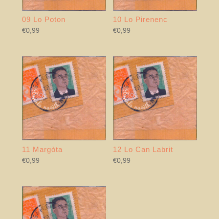
09 Lo Poton
10 Lo Pirenenc
€
0,99
€
0,99
11 Margòta
12 Lo Can Labrit
€
0,99
€
0,99