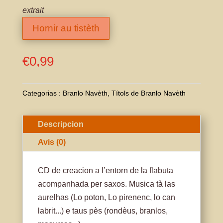
extrait
Hornir au tistèth
€
0,99
Categorias :
Branlo Navèth
,
Títols de Branlo Navèth
Descripcion
Avis (0)
CD de creacion a l’entorn de la flabuta
acompanhada per saxos. Musica tà las
aurelhas (Lo poton, Lo pirenenc, lo can
labrit...) e taus pès (rondèus, branlos,