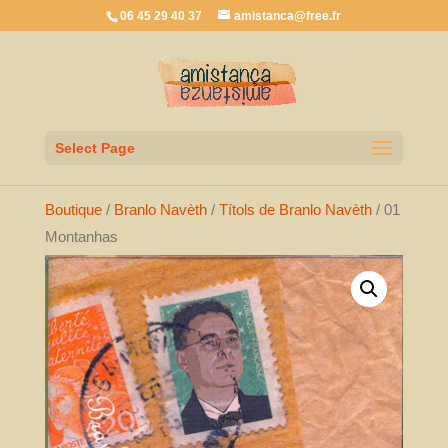
06 45 29 40 37
amistanca@free.fr
Select Page
Boutique
/
Branlo Navèth
/
Títols de Branlo Navèth
/ 01
Montanhas