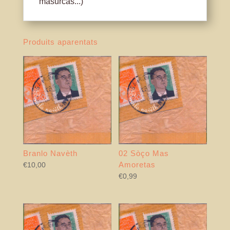
masurcas...)
Produits aparentats
Branlo Navèth
02 Sòço Mas
Amoretas
€
10,00
€
0,99