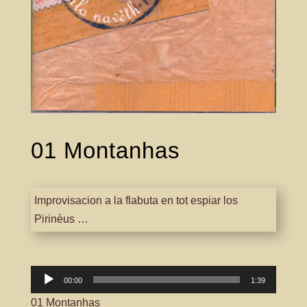
01 Montanhas
Improvisacion a la flabuta en tot espiar los
Pirinèus …
Lector
00:00
1:39
àudio
01 Montanhas