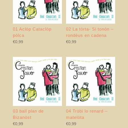
01 Aclòp Cataclòp
02 La tòrta- Si tonón –
pòlca
rondèus en cadena
€
0,99
€
0,99
03 ball plan de
04 Tròbi lo renard –
Bizanòst
matelòta
€
0,99
€
0,99