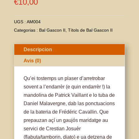
€
10,00
UGS :
AM004
Categorias :
Bal Gascon II
,
Títols de Bal Gascon II
Descripcion
Avis (0)
Qu’ei tostemps un plaser d’arretrobar
sovent a l’endarrèr (e quin endarrèr !) la
mandolina de Patrick Vaillant e lo tuba de
Daniel Malavergne, dab las ponctuacions
de la bateria de Frédéric Cavallin. Que
prepauzan açí un gaujós maridatge au
servici de Crestian Josuèr
(flabuta/tamborin, diato) e ua detzena de