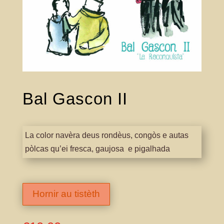
Bal Gascon II
La color navèra deus rondèus, congòs e autas
pòlcas qu’ei fresca, gaujosa e pigalhada
Hornir au tistèth