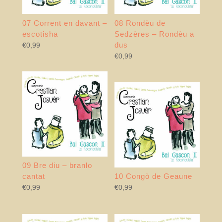
07 Corrent en davant –
08 Rondèu de
escotisha
Sedzères – Rondèu a
dus
€
0,99
€
0,99
09 Bre diu – branlo
cantat
10 Congò de Geaune
€
0,99
€
0,99