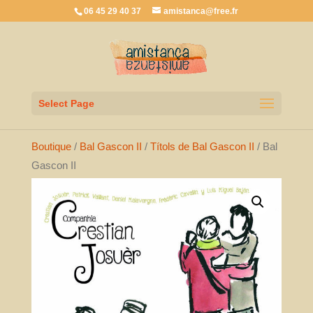
06 45 29 40 37
amistanca@free.fr
Select Page
Boutique
/
Bal Gascon II
/
Títols de Bal Gascon II
/ Bal
Gascon II