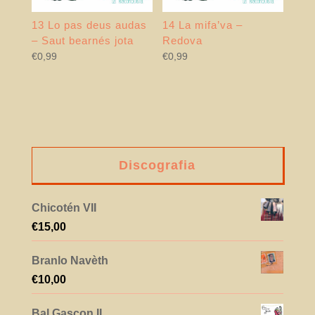
13 Lo pas deus audas
14 La mifa’va –
– Saut bearnés jota
Redova
€
0,99
€
0,99
Discografia
Chicotén VII
€
15,00
Branlo Navèth
€
10,00
Bal Gascon II