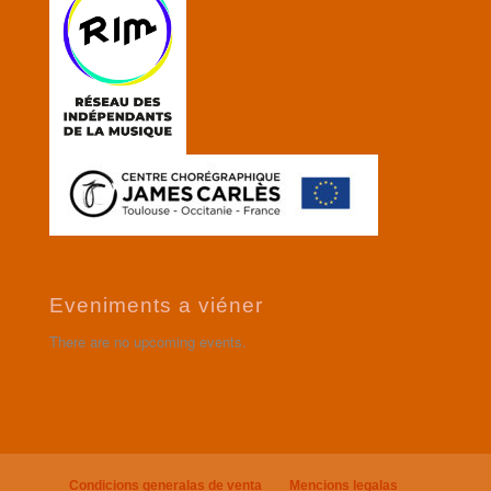
Eveniments a viéner
There are no upcoming events.
Condicions generalas de venta
Mencions legalas