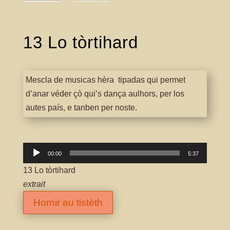
13 Lo tòrtihard
Mescla de musicas hèra tipadas qui permet
d’anar véder çò qui’s dança aulhors, per los
autes país, e tanben per noste.
Lector
00:00
5:37
àudio
13 Lo tòrtihard
extrait
Hornir au tistèth