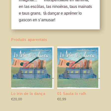
en las escòlas, las ninoèras, taus mainats
e taus grans, tà dançar e apréner lo
gascon en s’amusar!
Produits aparentats
Lo trin de la dança
01 Sauta lo ralh
€
20,00
€
0,99