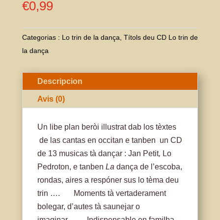
€
0,99
Categorias :
Lo trin de la dança
,
Títols deu CD Lo trin de
la dança
Descripcion
Avis (0)
Un libe plan beròi illustrat dab los tèxtes
de las cantas en occitan e tanben un CD
de 13 musicas tà dançar : Jan Petit
,
Lo
Pedroton, e tanben
La
dança de l’escoba,
rondas, aires a respóner sus lo tèma deu
trin …. Moments tà vertaderament
bolegar, d’autes tà saunejar o
imaginar... Indispensable en familha,