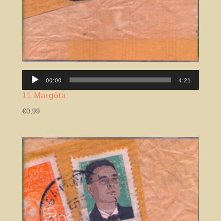
Lector
00:00
4:21
àudio
11 Margòta
€
0,99