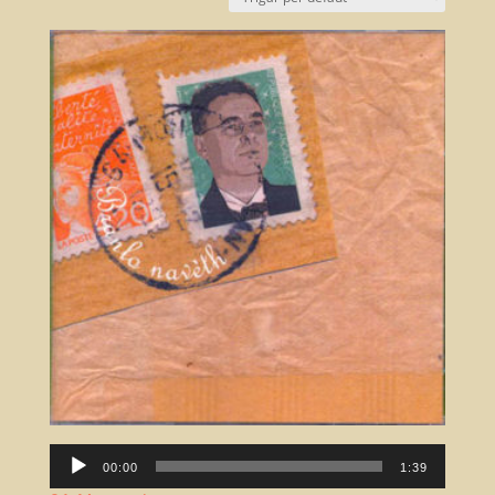
Lector
00:00
1:39
àudio