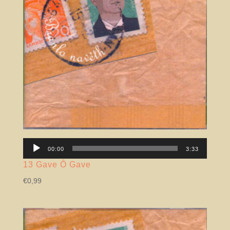
Lector
00:00
3:33
àudio
13 Gave Ô Gave
€
0,99