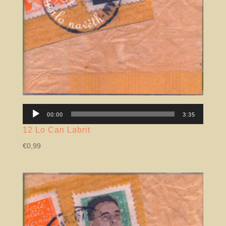
Lector
00:00
3:35
àudio
12 Lo Can Labrit
€
0,99