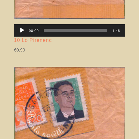
Lector
00:00
1:48
àudio
10 Lo Pirenenc
€
0,99