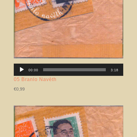
Lector
00:00
3:18
àudio
05 Branlo Navèth
€
0,99