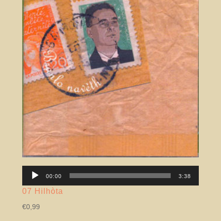
Lector
00:00
3:38
àudio
07 Hilhòta
€
0,99