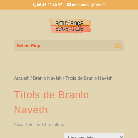
06 45 29 40 37
amistanca@free.fr
Select Page
Arcuelh
/
Branlo Navèth
/ Títols de Branlo Navèth
Títols de Branlo
Navèth
Aficar tots los 14 resultats