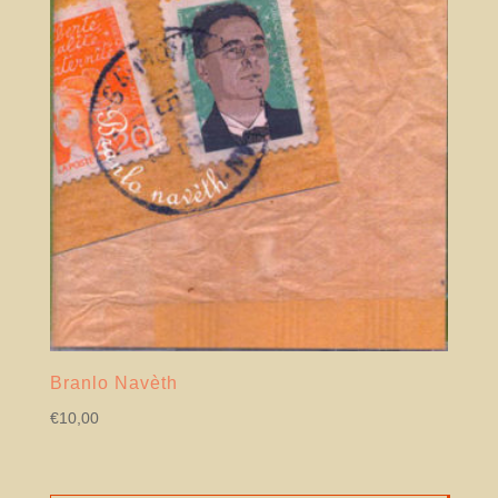
Branlo Navèth
€
10,00