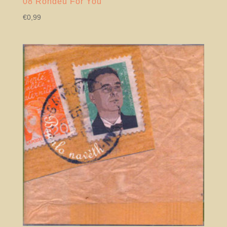
08 Rondèu For You
€
0,99