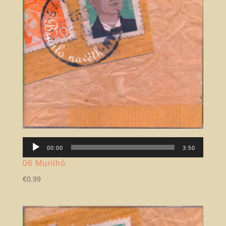
Lector
00:00
3:50
àudio
06 Murilhò
€
0,99