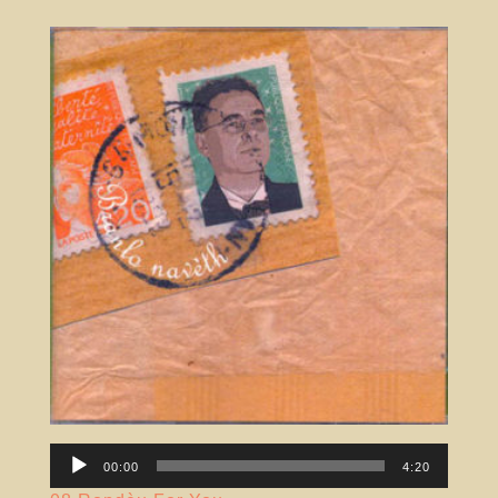
Lector
00:00
4:20
àudio