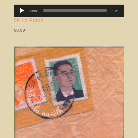
Lector
00:00
3:21
àudio
09 Lo Poton
€
0,99