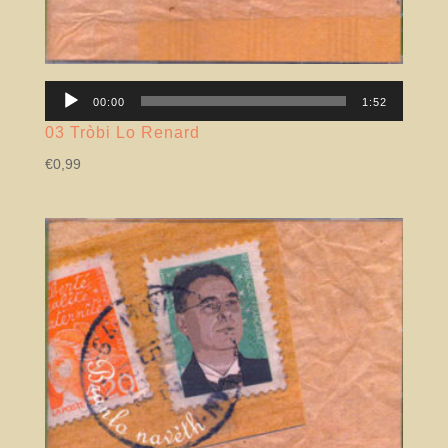
Lector
00:00
1:52
àudio
03 Tròbi Lo Renard
€
0,99