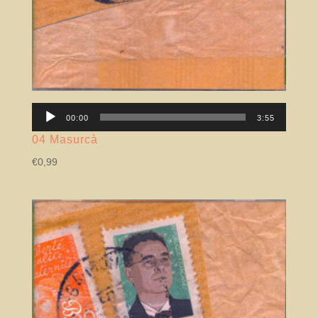
Lector
00:00
3:55
àudio
04 Masurcà
€
0,99