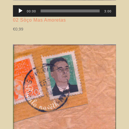
Lector
00:00
3:00
àudio
02 Sòço Mas Amoretas
€
0,99