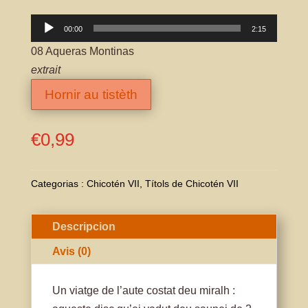
Lector
00:00
2:15
àudio
08 Aqueras Montinas
extrait
Hornir au tistèth
€
0,99
Categorias :
Chicotén VII
,
Títols de Chicotén VII
Descripcion
Avis (0)
Un viatge de l’aute costat deu miralh :