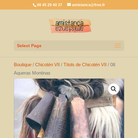
06 45 29 40 37
amistanca@free.fr
Select Page
Boutique
/
Chicotén VII
/
Títols de Chicotén VII
/ 08
Aqueras Montinas