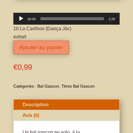
Lecteur
00:00
2:29
audio
10 Lo Carilhon (Dança Jòc)
extrait
Ajouter au panier
€
0,99
Catégories :
Bal Gascon
,
Titres Bal Gascon
Description
Avis (0)
Un bal gascon en solo, à la