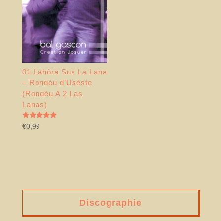
01 Lahòra Sus La Lana
– Rondèu d’Usèste
(Rondèu A 2 Las
Lanas)
Note
€
0,99
5.00
sur 5
Discographie