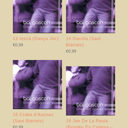
13 Ioscà (Dança Jòc)
14 Gavòta (Saut
Biarnés)
€
0,99
€
0,99
15 Craba d’Aussau
(Saut Biarnés)
16 Jan De La Reula
(Rondèu En Cadena –
€
0,99