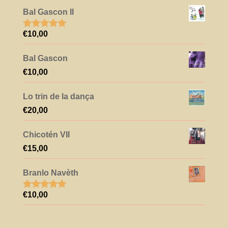
Bal Gascon II
€
10,00
Note
5.00
sur 5
Bal Gascon
€
10,00
Lo trin de la dança
€
20,00
Chicotén VII
€
15,00
Branlo Navèth
€
10,00
Note
5.00
sur 5