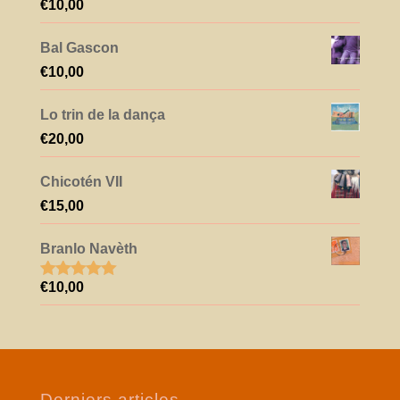
€
10,00
Note
5.00
sur 5
Bal Gascon
€
10,00
Lo trin de la dança
€
20,00
Chicotén VII
€
15,00
Branlo Navèth
€
10,00
Note
5.00
sur 5
Derniers articles