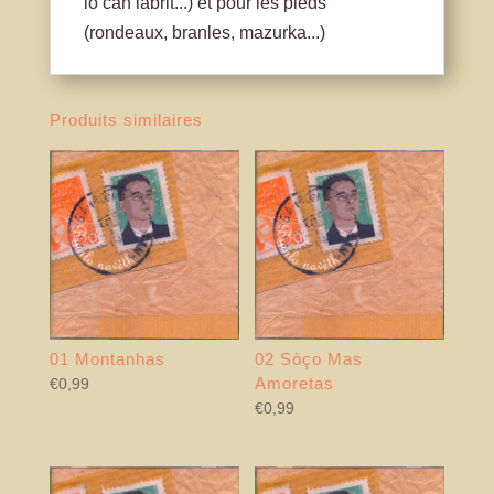
lo can labrit...) et pour les pieds
(rondeaux, branles, mazurka...)
Produits similaires
01 Montanhas
02 Sòço Mas
Amoretas
€
0,99
€
0,99