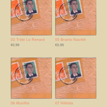
03 Tròbi Lo Renard
05 Branlo Navèth
€
0,99
€
0,99
06 Murilhò
07 Hilhòta