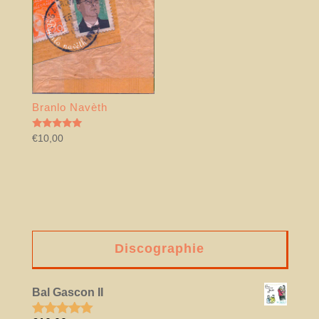
Branlo Navèth
Note
€
10,00
5.00
sur 5
Discographie
Bal Gascon II