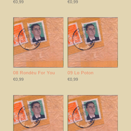
€
0,99
€
0,99
08 Rondèu For You
09 Lo Poton
€
0,99
€
0,99