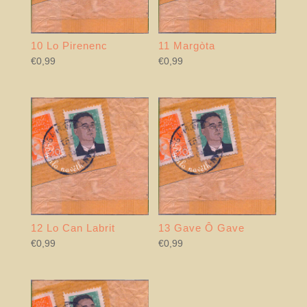
10 Lo Pirenenc
11 Margòta
€
0,99
€
0,99
12 Lo Can Labrit
13 Gave Ô Gave
€
0,99
€
0,99