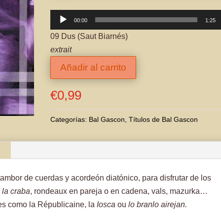
Reproductor
00:00
1:25
de
09 Dus (Saut Biarnés)
audio
extrait
Añadir al carrito
€
0,99
Categorías:
Bal Gascon
,
Títulos de Bal Gascon
/tambor de cuerdas y acordeón diatónico, para disfrutar de los
,
la craba
, rondeaux en pareja o en cadena, vals, mazurka…
es como la Républicaine, la
Iosca
ou
lo branlo airejan.