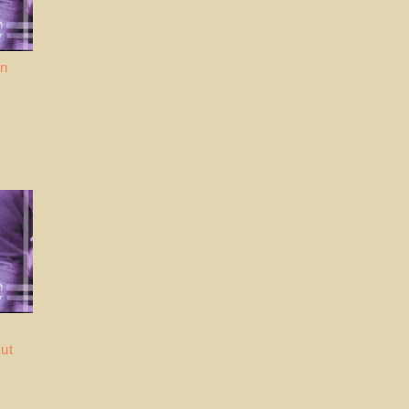
on
ut