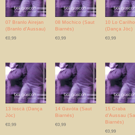
07 Branlo Airejan
08 Mochico (Saut
10 Lo Carilh
(Branlo d’Aussau)
Biarnés)
(Dança Jòc)
€
0,99
€
0,99
€
0,99
13 Ioscà (Dança
14 Gavòta (Saut
15 Craba
Jòc)
Biarnés)
d’Aussau (Sa
Biarnés)
€
0,99
€
0,99
€
0,99