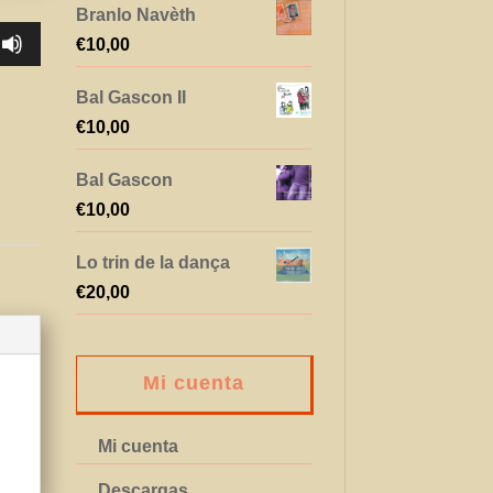
Branlo Navèth
€
10,00
Bal Gascon II
€
10,00
Bal Gascon
€
10,00
Lo trin de la dança
€
20,00
Mi cuenta
Mi cuenta
Descargas