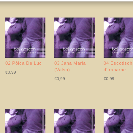
02 Pòlca De Luc
03 Jana Maria
04 Escotisch
(Valsa)
d’Irabarne
€
0,99
€
0,99
€
0,99