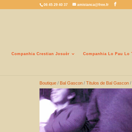
06 45 29 40 37
amistanca@free.fr
Companhia Crestian Josuèr
Companhia Lo Pau Lo 
Boutique
/
Bal Gascon
/
Títulos de Bal Gascon
/