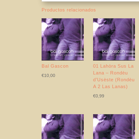
Productos relacionados
Bal Gascon
01 Lahòra Sus La
Lana – Rondèu
€
10,00
d’Usèste (Rondèu
A 2 Las Lanas)
€
0,99