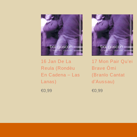
16 Jan De La
17 Mon Pair Qu’ei
Reula (Rondèu
Brave Òmi
En Cadena – Las
(Branlo Cantat
Lanas)
d’Aussau)
€
0,99
€
0,99