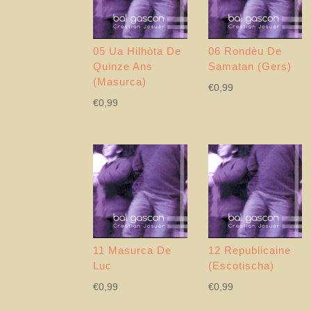
05 Ua Hilhòta De
06 Rondèu De
Quinze Ans
Samatan (Gers)
(Masurca)
€
0,99
€
0,99
11 Masurca De
12 Republicaine
Luc
(Escotischa)
€
0,99
€
0,99