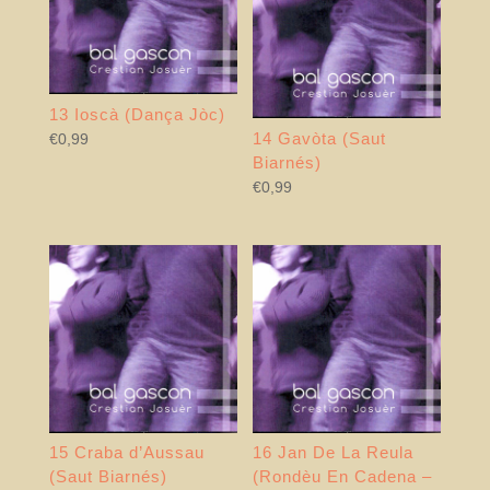
13 Ioscà (Dança Jòc)
14 Gavòta (Saut
€
0,99
Biarnés)
€
0,99
15 Craba d’Aussau
16 Jan De La Reula
(Saut Biarnés)
(Rondèu En Cadena –