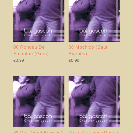
06 Rondèu De
08 Mochico (Saut
Samatan (Gers)
Biarnés)
€
0,99
€
0,99
09 Dus (Saut Biarnés)
10 Lo Carilhon (Dança