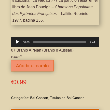
tradicional. La verdad ??? La partición està en el
libro de Jean Poueigh –
Chansons Populaires
des Pyrénées
Françaises
– Laffitte Reprints –
1977, pagina 236.
Reproductor
00:00
2:44
de
07 Branlo Airejan (Branlo d'Aussau)
audio
extrait
Añadir al carrito
€
0,99
Categorías:
Bal Gascon
,
Títulos de Bal Gascon