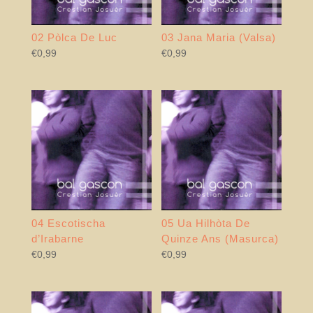
02 Pòlca De Luc
03 Jana Maria (Valsa)
€
0,99
€
0,99
04 Escotischa
05 Ua Hilhòta De
d’Irabarne
Quinze Ans (Masurca)
€
0,99
€
0,99