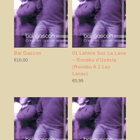
Bal Gascon
01 Lahòra Sus La Lana
– Rondèu d’Usèste
€
10,00
(Rondèu A 2 Las
Lanas)
€
0,99