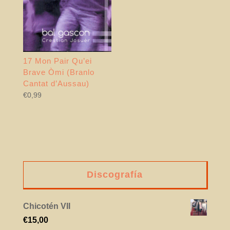
17 Mon Pair Qu’ei
Brave Òmi (Branlo
Cantat d’Aussau)
€
0,99
Discografía
Chicotén VII
€
15,00