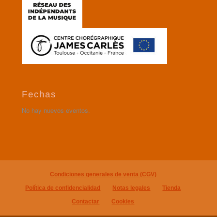
Fechas
No hay nuevos eventos.
Condiciones generales de venta (CGV)
Política de confidencialidad
Notas legales
Tienda
Contactar
Cookies