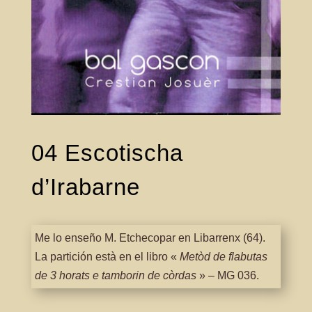
04 Escotischa
d’Irabarne
Me lo enseño M. Etchecopar en Libarrenx (64).
La partición està en el libro «
Metòd de
flabutas
de 3 horats e tamborin de còrdas
» – MG 036.