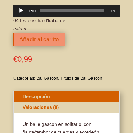
Reproductor
00:00
3:09
de
04 Escotischa d'Irabarne
audio
extrait
Añadir al carrito
€
0,99
Categorías:
Bal Gascon
,
Títulos de Bal Gascon
Descripción
Valoraciones (0)
Un baile gascón en solitario, con
flauta/tambor de cuerdas y acordeón