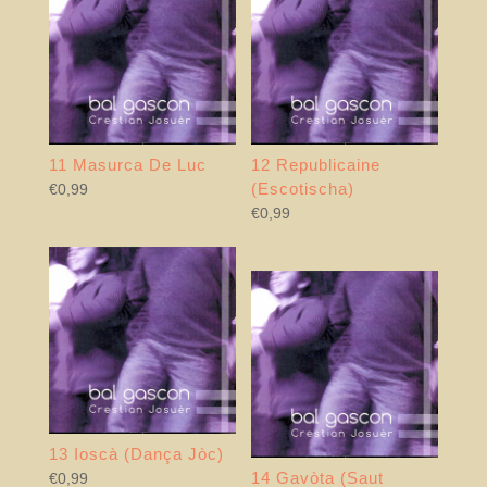
11 Masurca De Luc
12 Republicaine
(Escotischa)
€
0,99
€
0,99
13 Ioscà (Dança Jòc)
14 Gavòta (Saut
€
0,99