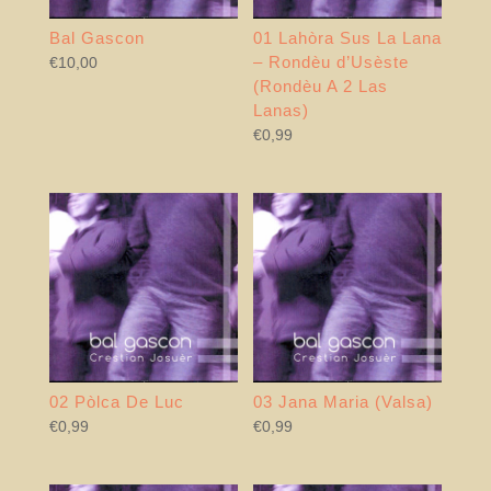
Bal Gascon
01 Lahòra Sus La Lana
– Rondèu d’Usèste
€
10,00
(Rondèu A 2 Las
Lanas)
€
0,99
02 Pòlca De Luc
03 Jana Maria (Valsa)
€
0,99
€
0,99