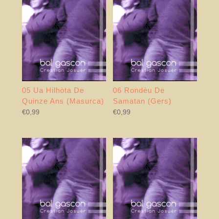
05 Ua Hilhòta De
06 Rondèu De
Quinze Ans (Masurca)
Samatan (Gers)
€
0,99
€
0,99