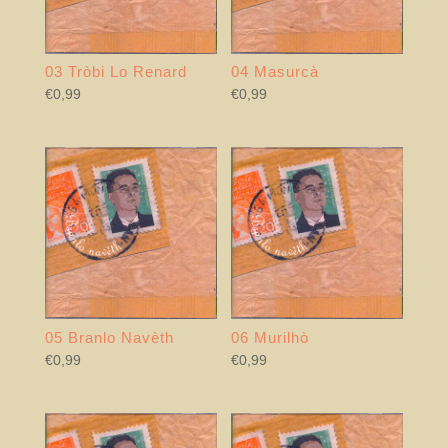
03 Tròbi Lo Renard
04 Masurcà
€
0,99
€
0,99
05 Branlo Navèth
06 Murilhò
€
0,99
€
0,99