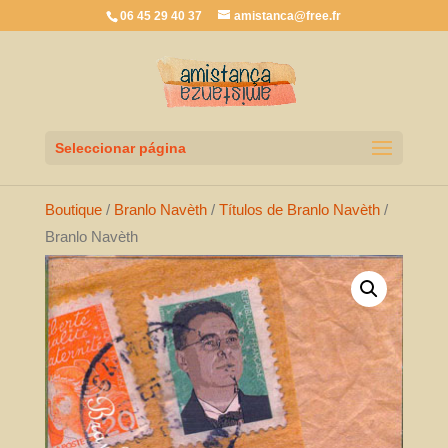
06 45 29 40 37
amistanca@free.fr
Seleccionar página
Boutique
/
Branlo Navèth
/
Títulos de Branlo Navèth
/
Branlo Navèth