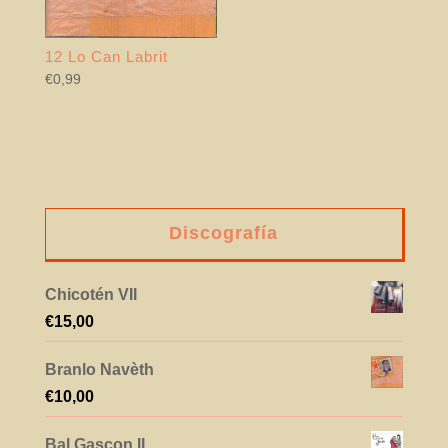
12 Lo Can Labrit
€
0,99
Discografía
Chicotén VII
€
15,00
Branlo Navèth
€
10,00
Bal Gascon II