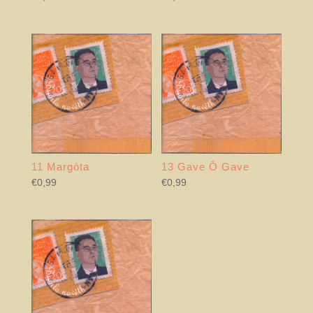
11 Margòta
13 Gave Ô Gave
€
0,99
€
0,99