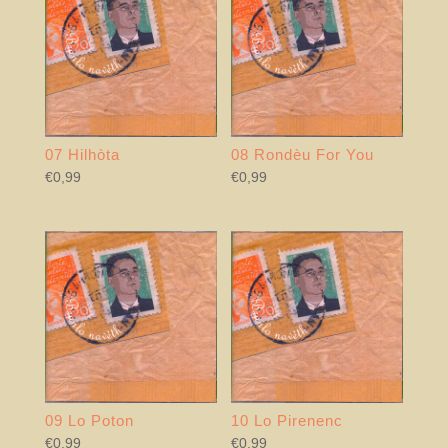
07 Hilhòta
08 Rondèu For You
€
0,99
€
0,99
09 Lo Poton
10 Lo Pirenenc
€
0,99
€
0,99