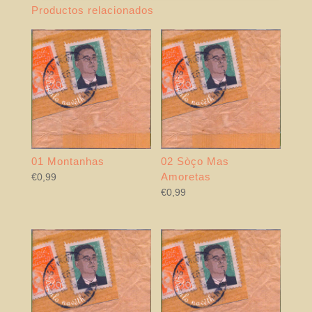
Productos relacionados
01 Montanhas
02 Sòço Mas
Amoretas
€
0,99
€
0,99