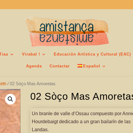
Tiau
Virabal !
Educación Artística y Cultural (EAC)
Agenda
Contactar
Español
vèth
/ 02 Sòço Mas Amoretas
02 Sòço Mas Amoreta
Un branle de valle d’Ossau compuesto por Anni
Hourdebaigt dedicado a un gran bailarín de las
Landas.