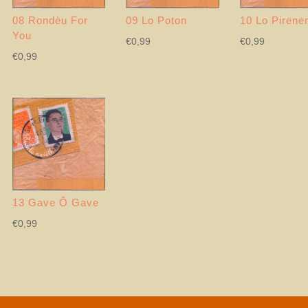
08 Rondèu For
09 Lo Poton
10 Lo Pirene
You
€
0,99
€
0,99
€
0,99
13 Gave Ô Gave
€
0,99