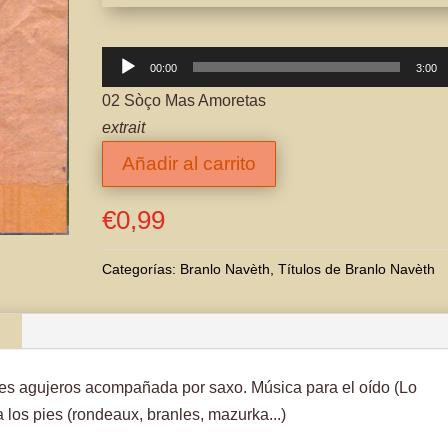
Reproductor
00:00
3:00
de
02 Sòço Mas Amoretas
audio
extrait
Añadir al carrito
€
0,99
Categorías:
Branlo Navèth
,
Títulos de Branlo Navèth
tres agujeros acompañada por saxo. Música para el oído (Lo
ra los pies (rondeaux, branles, mazurka...)