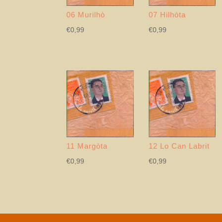
06 Murilhò
07 Hilhòta
€
0,99
€
0,99
11 Margòta
12 Lo Can Labrit
€
0,99
€
0,99