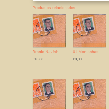
Productos relacionados
Branlo Navèth
01 Montanhas
€
10,00
€
0,99