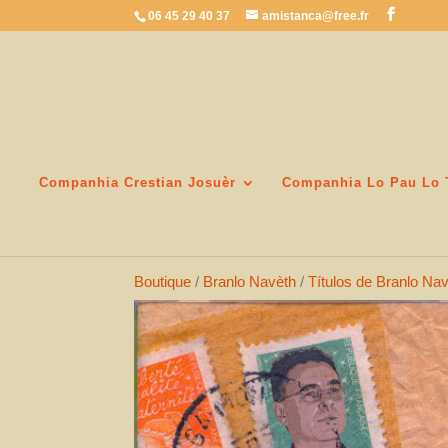
06 45 29 40 37
amistanca@free.fr
Companhia Crestian Josuèr
Companhia Lo Pau Lo 
Boutique
/
Branlo Navèth
/
Títulos de Branlo Na