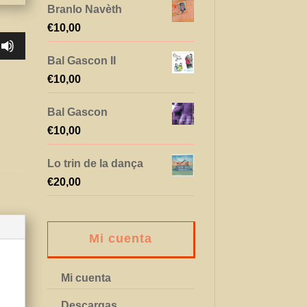
Branlo Navèth
€
10,00
Bal Gascon II
€
10,00
Bal Gascon
€
10,00
Lo trin de la dança
€
20,00
Mi cuenta
Mi cuenta
Descargas