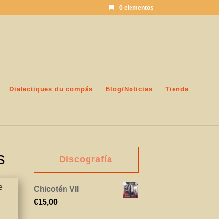
0 elementos
Dialectiques du compás
Blog/Noticias
Tienda
s
Discografía
e
Chicotén VII
€
15,00