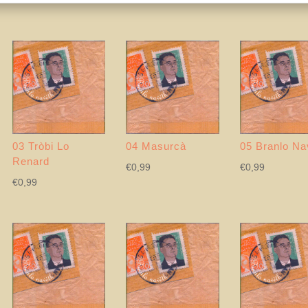
03 Tròbi Lo
04 Masurcà
05 Branlo Na
Renard
€
0,99
€
0,99
€
0,99