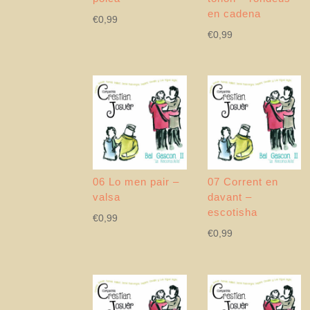
en cadena
€
0,99
€
0,99
06 Lo men pair –
07 Corrent en
valsa
davant –
escotisha
€
0,99
€
0,99