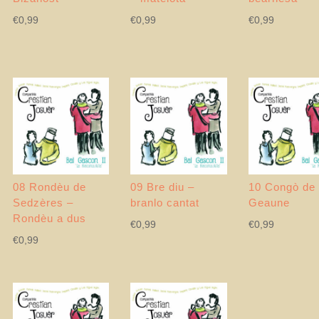
€
0,99
€
0,99
€
0,99
08 Rondèu de
09 Bre diu –
10 Congò de
Sedzères –
branlo cantat
Geaune
Rondèu a dus
€
0,99
€
0,99
€
0,99