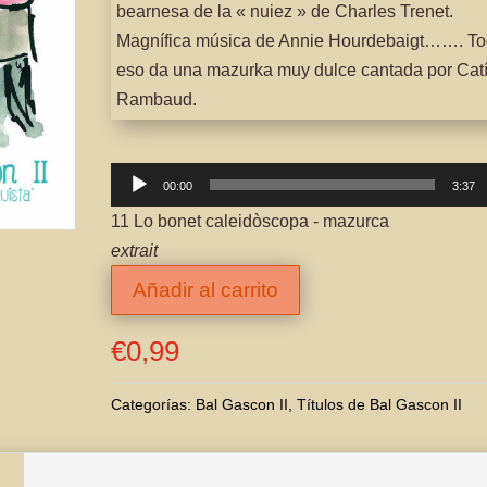
bearnesa de la « nuiez » de Charles Trenet.
Magnífica música de Annie Hourdebaigt……. T
eso da una mazurka muy dulce cantada por Cat
Rambaud.
Reproductor
00:00
3:37
de
11 Lo bonet caleidòscopa - mazurca
audio
extrait
Añadir al carrito
€
0,99
Categorías:
Bal Gascon II
,
Títulos de Bal Gascon II