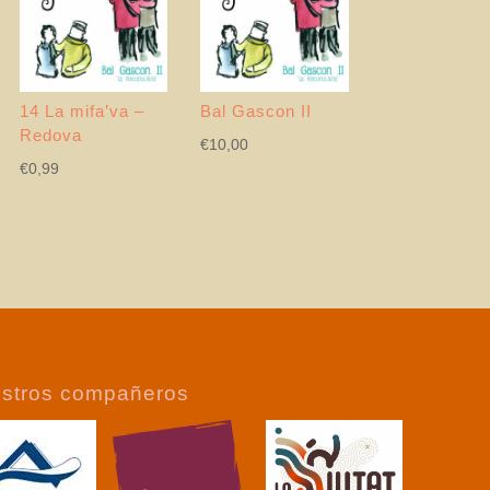
14 La mifa’va –
Bal Gascon II
Redova
€
10,00
€
0,99
stros compañeros