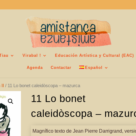
Tiau
Virabal !
Educación Artística y Cultural (EAC)
Agenda
Contactar
Español
 II
/ 11 Lo bonet caleidòscopa – mazurca
11 Lo bonet
caleidòscopa – mazur
Magnífico texto de Jean Pierre Darrigrand, versi