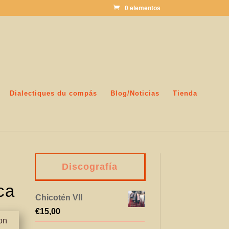
0 elementos
Dialectiques du compás
Blog/Noticias
Tienda
Discografía
ca
Chicotén VII
€
15,00
on