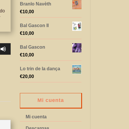
Branlo Navèth
odo
€
10,00
í
Bal Gascon II
€
10,00
Bal Gascon
€
10,00
Lo trin de la dança
€
20,00
Mi cuenta
Mi cuenta
Descargas