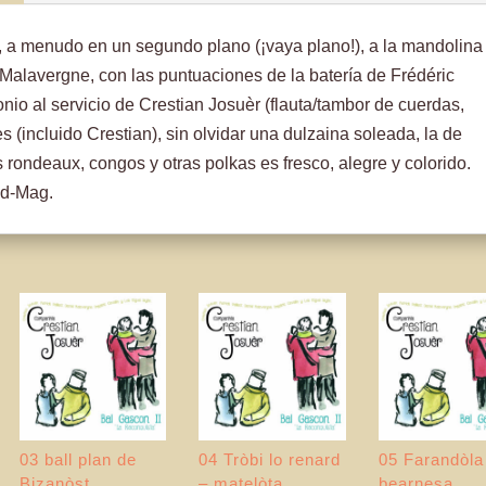
r, a menudo en un segundo plano (¡vaya plano!), a la mandolina
l Malavergne, con las puntuaciones de la batería de Frédéric
nio al servicio de Crestian Josuèr (flauta/tambor de cuerdas,
 (incluido Crestian), sin olvidar una dulzaina soleada, la de
 rondeaux, congos y otras polkas es fresco, alegre y colorido.
ad-Mag.
03 ball plan de
04 Tròbi lo renard
05 Farandòla
Bizanòst
– matelòta
bearnesa