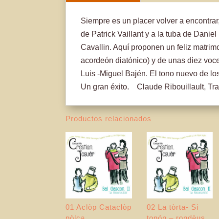
Siempre es un placer volver a encontra
de Patrick Vaillant y a la tuba de Danie
Cavallin. Aquí proponen un feliz matrimo
acordeón diatónico) y de unas diez voces
Luis -Miguel Bajén. El tono nuevo de los
Un gran éxito. Claude Ribouillault, Tr
Productos relacionados
01 Aclòp Cataclòp
02 La tòrta- Si
pòlca
tonón – rondèus