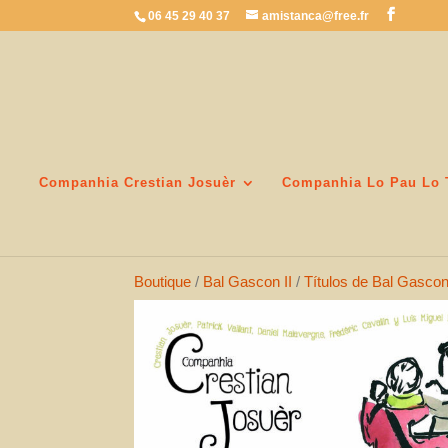
06 45 29 40 37
amistanca@free.fr
Companhia Crestian Josuèr
Companhia Lo Pau Lo 
Boutique
/
Bal Gascon II
/
Títulos de Bal Gascon