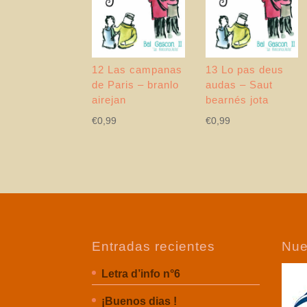
12 Las campanas
13 Lo pas deus
de Paris – branlo
audas – Saut
airejan
bearnés jota
€
0,99
€
0,99
Entradas recientes
Nue
Letra d’info n°6
¡Buenos dias !